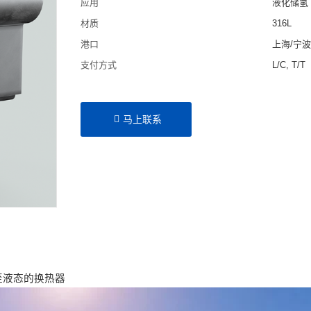
应用
液化储氢
材质
316L
港口
上海/宁
支付方式
L/C, T/T
马上联系
至液态的换热器