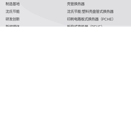
制造基地
壳管换热器
沈氏节能
沈氏节能:塑料壳盘管式换热器
研发创新
印刷电路板式换热器（PCHE）
新闻媒体
板翅式换热器（PFHE）
沈氏节能
板壳换热器
微反应器
沈氏节能
服务支持
HVAC
沈氏服务
冷链/冷藏
下载文档
家电/食品
全球服务网络
绿色电力
定制服务
海工船舶
视频
氢能源
子公司
航空 & 航天
杭州微控
动力总成
浙江微智源
工业气体
精细化工