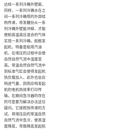
达给一系列冷确外壁能‌，
同样，一系列冷确水在之
间一系列冷确塔的外部结
构传递，将发糖份从一系
列冷确外壁能冲掉，才能
使耐高温高压混合的气体
实现一系列冷确‌。船舰发
起机，特备是船用汽油
机，在增压的过程中会使
自然自然气流中湿度变
高。常温自然自然气流中
到标准气缸会使得发起机
热负载加入，此外也会应
响进气量，因而应响发起
机的电机热效率打印传
输。在期间急冷器的存在
的可是要为解决办法这位
疑问。它按照热传递的方
试，将增压后的常温自然
自然气流中急冷，使其湿
度降底，导致降底发起机