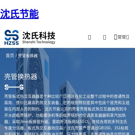
沈氏节能
常常
首页
/ 壳管板换器
壳管换热器
壳管板式热交互器器是个种比较广泛用途在化工业整个过程中的普通性且
高效、性价比最高的热交互装备，它的规划特别是其中包括个底壳和五组
装在内部人员的制约。 沈氏节能公司的壳管壳管板式热交互器器用到冷
开水超临界锅炉、功能模块机等超临界锅炉的空调蒸发器器和蒸汽加热
器；采取7mm板换管升級、雷韵折流板网站SEO、并结合用到多列沈氏
专属分派器，板式热交互器效应高；沈氏壳管严苛通过GB150，151标规
划和研发、氟侧封头采取脉冲光焊，压力强更高，无普通性抽真空垫的液