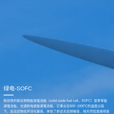
绿电-SOFC
粉状铁的氧化物物能源電池板（solid oxide fuel cell，SOFC）是率率能
源電池板，也通称淘瓷能源電池板，它事业在600~1000℃的温度过高
下，反应迟钝化学活化最高，体现了舒适无低频噪音、纯天然低直接排放