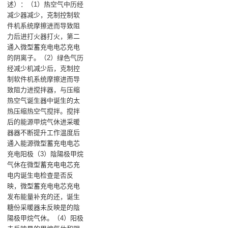
述）：（1）热空气中历经
减少器减少，克制控制软
件机系统摩擦进而导致阻
力后进打火器打火，第二
通入微型蓄充电电芯充电
的阴离子‌。（2）绿色气历
经减少机减少后，克制控
制软件机系统摩擦进而导
致阻力进搅拌器，与压缩
热空气诞生器中诞生的太
热压缩热空气搅拌。搅拌
后的能源甲烷气休进采暖
器器不断提升工作温度后
通入能源微型蓄充电电芯
充电阳极‌（3）陰陽极甲烷
气休在微型蓄充电电芯充
电内诞生电检查是否反
映，微型蓄充电电芯充电
发布能量补充的还，诞生
糖份采暖器未反映是的陰
陽极甲烷气休‌。（4）阳极