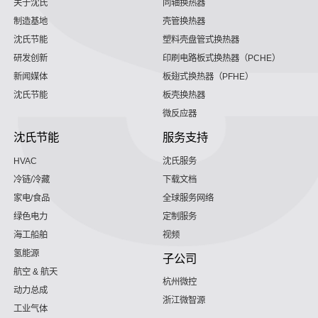
关于沈氏
同轴换热器
制造基地
壳管换热器
沈氏节能
塑料壳盘管式换热器
研发创新
印刷电路板式换热器（PCHE）
新闻媒体
板翅式换热器（PFHE）
沈氏节能
板壳换热器
微反应器
沈氏节能
服务支持
HVAC
沈氏服务
冷链/冷藏
下载文档
家电/食品
全球服务网络
绿色电力
定制服务
海工船舶
视频
氢能源
子公司
航空 & 航天
杭州微控
动力总成
浙江微智源
工业气体