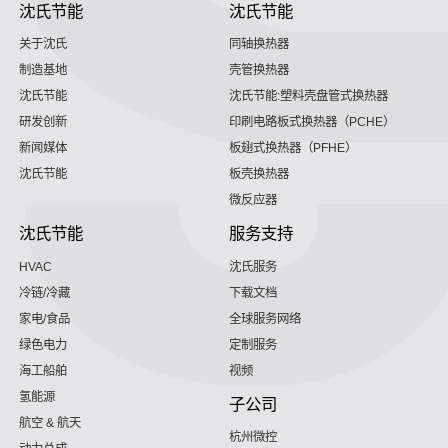
沈氏节能
沈氏节能
关于沈氏
同轴换热器
制造基地
壳管换热器
沈氏节能
沈氏节能:塑料壳盘管式换热器
研发创新
印刷电路板式换热器（PCHE）
新闻媒体
板翅式换热器（PFHE）
沈氏节能
板壳换热器
微反应器
沈氏节能
服务支持
HVAC
沈氏服务
冷链/冷藏
下载文档
家电/食品
全球服务网络
绿色电力
定制服务
海工船舶
视频
氢能源
子公司
航空 & 航天
杭州微控