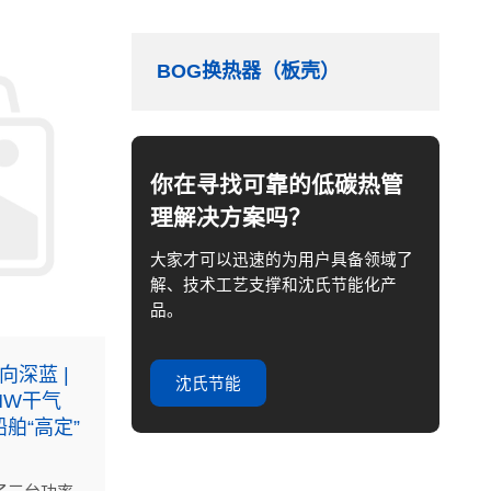
BOG换热器（板壳）
你在寻找可靠的低碳热管
理解决方案吗？
大家才可以迅速的为用户具备领域了
解、技术工艺支撑和沈氏节能化产
品。
向深蓝 |
沈氏节能
MW干气
舶“高定”