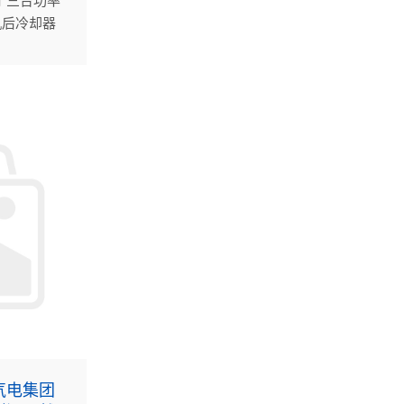
了三台功率
机后冷却器
(中国)东
司西湖区域
力提升项
气电集团