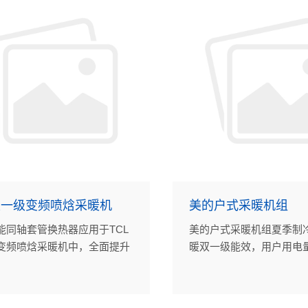
双一级变频喷焓采暖机
美的户式采暖机组
能同轴套管换热器应用于TCL
美的户式采暖机组夏季制
变频喷焓采暖机中，全面提升
暖双一级能效，用户用电
的可靠性和能效。
10%-15%，沈氏节能采
热器的高效换热能力在其
作用。