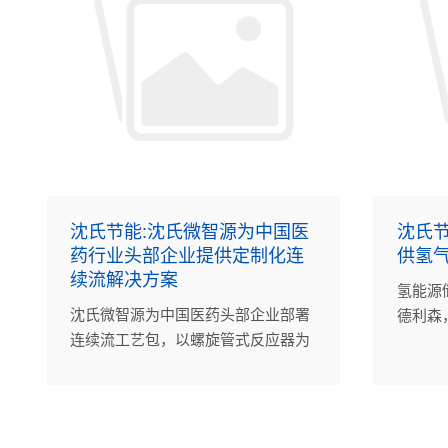
沈氏节能:沈氏微智源为中国医
沈氏节
药行业头部企业提供定制化连
供氢
续流解决方案
氢能源
沈氏微智源为中国医药头部企业部署
德利森
连续流工艺包，以螺旋管式反应器为
合作，
核心，提升本质安全与过程效率，降
冷却器
低OPEX，助力医药中间体生产实现
智能化、可持续升级