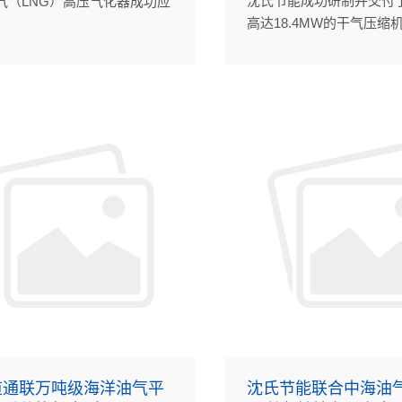
沈氏节能成功研制并交付
气（LNG）高压气化器成功应
高达18.4MW的干气压缩
艘双燃料汽车滚装船。
（PCHE），用于中海石油
海西湖石油天然气作业公
天然气外输与终端设施能
目。
道通联万吨级海洋油气平
沈氏节能联合中海油