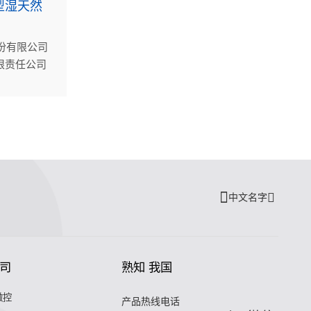
型湿天然
股份有限公司
限责任公司
紧凑湿天然
S船级社检
搭载在中海
天然气作业
。标志着杭
印刷板式换
中文名字
司
熟知 我国
微控
产品热线电话