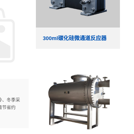
300ml碳化硅微通道反应器
冷、冬季采
量节省约
暖热泵同轴换
中起到重要