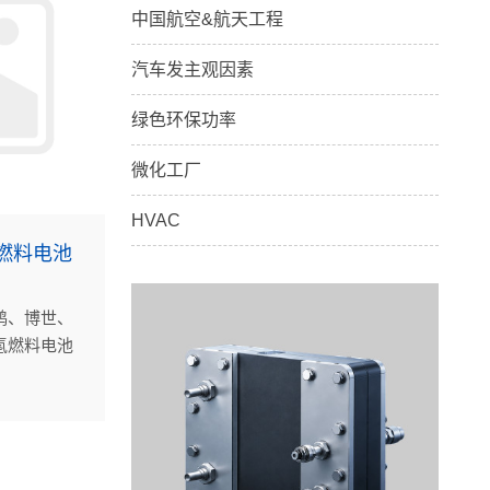
中国航空&航天工程
汽车发主观因素
绿色环保功率
微化工厂
HVAC
燃料电池
鸿、博世、
氢燃料电池
氢气预热