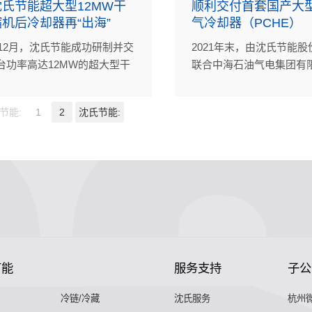
氏节能超大型12MW干
顺利交付首套国产大
机后冷却器再“出海”
气冷却器（PCHE）
年12月，沈氏节能成功研制并交
2021年末，由沈氏节能
台功率高达12MW的超大型干
联合中海石油气电集团有
机后冷却器（PCHE），为东
研制的首套国产大型高效
洋油气平台再增产能。
气冷却器（PCHE）经CC
节能:
1
2
沈氏节能:
验认证合格后正式交付，
油（中国）东海西湖石油
公司的某气田CEPA平台
州沈氏在海工领域的大型
热器正式量产。
节能
服务支持
子公
冷链/冷藏
沈氏服务
杭州