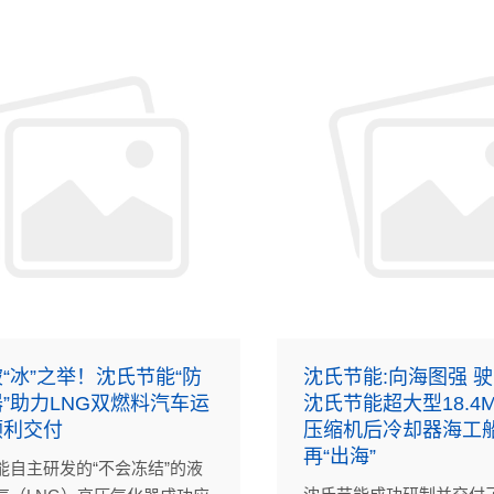
“冰”之举！沈氏节能“防
沈氏节能:向海图强 驶
”助力LNG双燃料汽车运
沈氏节能超大型18.4
顺利交付
压缩机后冷却器海工船
再“出海”
能自主研发的“不会冻结”的液